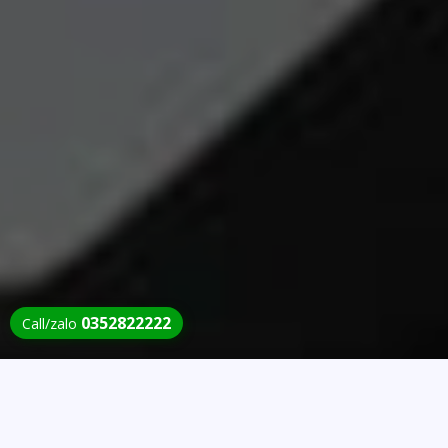
0352822222
Call/zalo