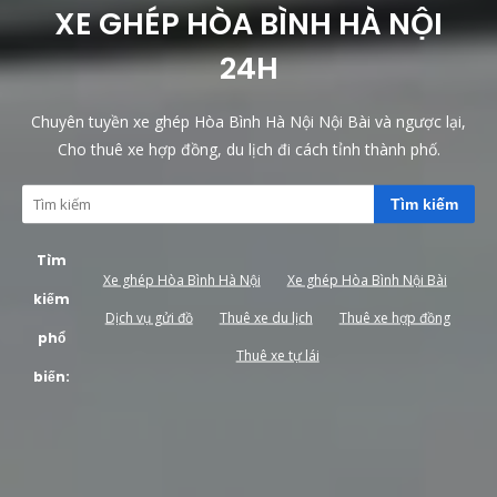
XE GHÉP HÒA BÌNH HÀ NỘI
24H
Chuyên tuyền xe ghép Hòa Bình Hà Nội Nội Bài và ngược lại,
Cho thuê xe hợp đồng, du lịch đi cách tỉnh thành phố.
Tìm kiếm
Tìm
Xe ghép Hòa Bình Hà Nội
Xe ghép Hòa Bình Nội Bài
kiếm
Dịch vụ gửi đồ
Thuê xe du lịch
Thuê xe hợp đồng
phổ
Thuê xe tự lái
biến: